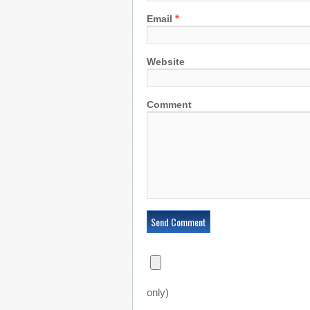
*
Email
Website
Comment
only)