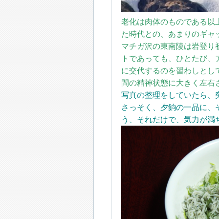
老化は肉体のものである以
た時代との、あまりのギャ
マチガ沢の東南陵は岩登り
トであっても
、ひとたび、
に交代するのを習わしとし
間の精神状態に大きく左右
写真の整理をしていたら、
さっそく、夕餉の一品に、
う、それだけで、気力が満