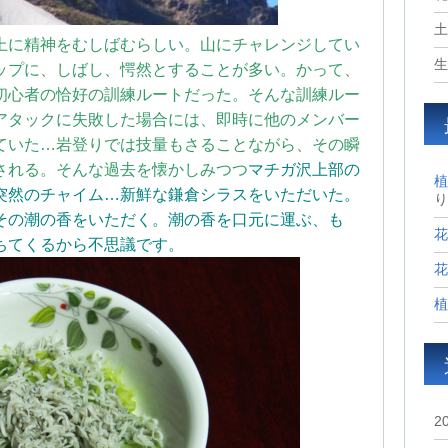
土
上に精神をむしばむらしい。山にチャレンジしてい
生
ップに、しばし、愕然とすることが多い。かって、
初心者の恰好の訓練ルートだった。そんな訓練ルー
アタックに失敗した場合には、即時に他のメンバー
ていた…岩登りでは技量もさることながら、その瞬
される。そんな過去を懐かしみつつ
マチガ沢上部の
植
突然のチャイム…新鮮な鎌倉シラスをいただいた。
り
その潮の香をいただく。潮の香を口元に運ぶ、も
花
ちてくるから不思議です。
花
植
2