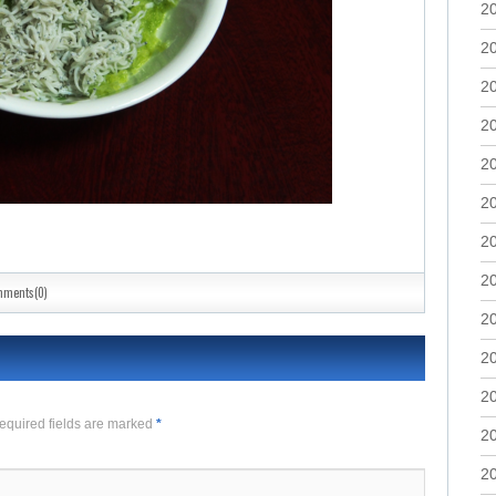
2
2
2
2
2
2
2
2
mments(0)
2
2
2
Required fields are marked
*
2
2