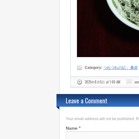
Category:
つれづれの記： 桑原
2025年8月5日 at 1:00 AM
co
Leave a Comment
Your email address will not be published. 
*
Name