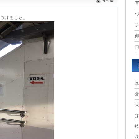
Yumiko
写
つ
見つけました。
フ
俳
由
長
蒼
大
は
植
花