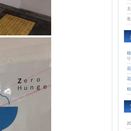
土
生
植
り
花
花
植
2