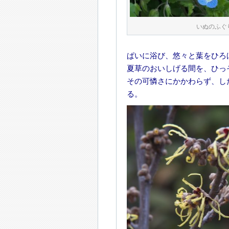
いぬのふぐ
ぱいに浴び、悠々と葉をひろ
夏草のおいしげる間を、ひっ
その可憐さにかかわらず、し
る。