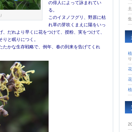
の俳人によって詠まれてい
土
る。
り
このイヌノフグリ、野原に枯
生
れ草の芽吹くまえに陽をいっ
げ、だれより早くに花をつけて、授粉、実をつけて、
そりと眠りにつく。
たたかな生存戦略で、例年、春の到来を告げてくれ
植
り
花
花
植
2