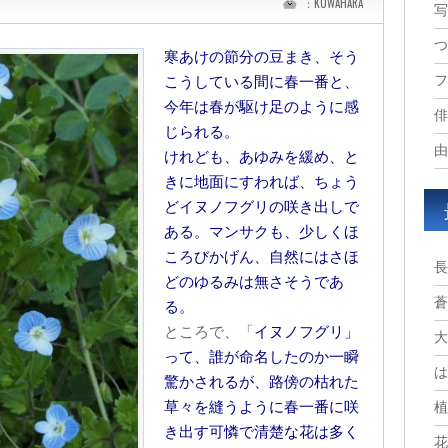
：KUWAHARA
写
つ
寒あけの節分の豆まき、そう
フ
こうしている間に春一番と、
今年は春が駆け足のように感
俳
じられる。
由
けれども、あゆみを緩め、と
きに地面にすわれば、ちょう
どイヌノフグリの咲き出しで
ある。マンサクも、少しくほ
ころびかげん、自然にはさほ
長
どのゆるみは無さそうであ
蒼
る。
ところで、「
イヌノフグリ」
大
って、誰が命名したのか一瞬
は
驚かされるが、路傍の枯れた
草々を縫うように春一番に咲
植
き出す可憐で清楚な花は多く
花