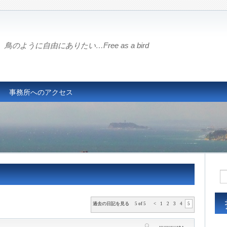
鳥のように自由にありたい…Free as a bird
事務所へのアクセス
過去の日記を見る 5 of 5
<
1
2
3
4
5