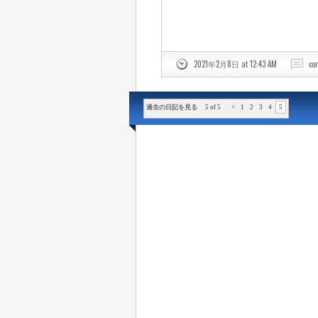
2021年2月8日 at 12:43 AM
co
過去の日記を見る 5 of 5
<
1
2
3
4
5