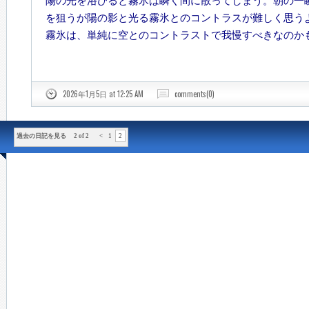
陽の光を浴びると霧氷は瞬く間に散ってしまう。朝の一
を狙うが陽の影と光る霧氷とのコントラスが難しく思う
霧氷は、単純に空とのコントラストで我慢すべきなのか
2026年1月5日 at 12:25 AM
comments(0)
過去の日記を見る 2 of 2
<
1
2