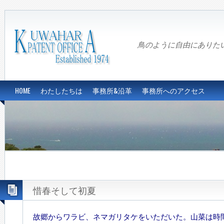
鳥のように自由にありたい…Fre
HOME
わたしたちは
事務所&沿革
事務所へのアクセス
惜春そして初夏
故郷からワラビ、ネマガリタケをいただいた。山菜は時