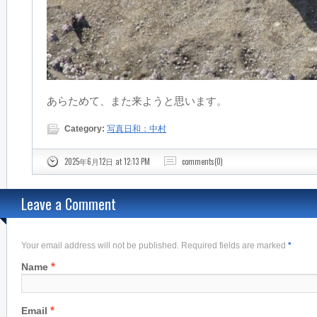
あらためて、また来ようと思います。
Category:
写真日和：中村
2025年6月12日 at 12:13 PM
comments(0)
Leave a Comment
Your email address will not be published. Required fields are marked
*
*
Name
*
Email