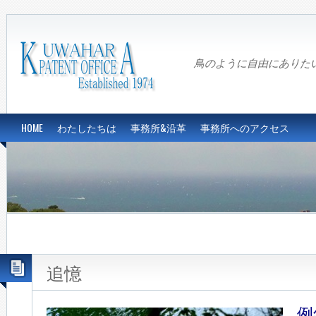
鳥のように自由にありたい…Fre
HOME
わたしたちは
事務所&沿革
事務所へのアクセス
追憶
例