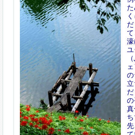
た
く
だ
て
濠
ユ
（
ェ
の
立
だ
の
真
ち
先
て